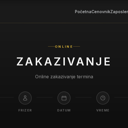
Početna
Cenovnik
Zaposle
ONLINE
ZAKAZIVANJE
Online zakazivanje termina
FRIZER
DATUM
VREME