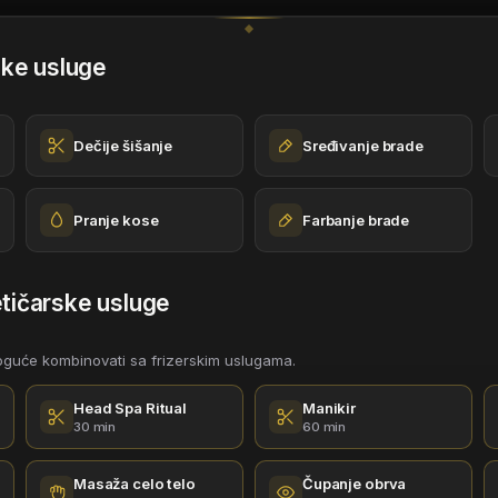
ske usluge
Dečije šišanje
Sređivanje brade
Pranje kose
Farbanje brade
tičarske usluge
oguće kombinovati sa frizerskim uslugama.
Head Spa Ritual
Manikir
30 min
60 min
Masaža celo telo
Čupanje obrva