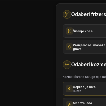
Odaberi frizer
Šišanje kose
Pranje kose i masaža
glave
Odaberi kozme
Kozmetičarske usluge nije m
Depilacija ruke
15 min
Masaža leđa